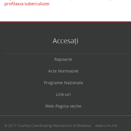
profilaxia tuberculozei
Accesați
Rapoarte
Acte Normative
Programe Naționale
Link-uri
Web-Pagina veche
© 2017 Country Coordinating Mechanism of Moldova
www.ccm.md